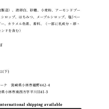
内製造）、液卵白、砂糖、小麦粉、アーモンドプー
、シロップ、はちみつ、メープルシロップ、塩/ベー
ダー、カラメル色素、香料、（一部に乳成分・卵・
モンドを含む）
g
℃以下)
マーク 宮崎県小林市細野442-4
県小林市南西方字平川1141-5
International shipping available