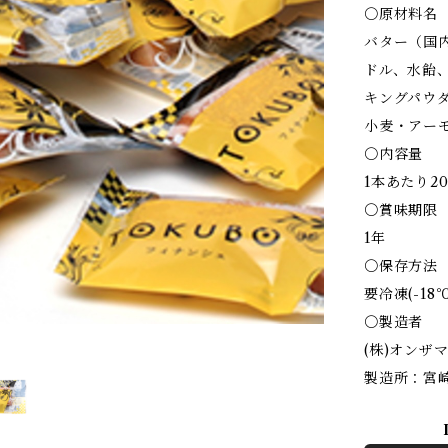
〇原材料名
バター（国
ドル、水飴
キングパウ
小麦・アー
〇内容量
1本あたり20
〇賞味期限
1年
〇保存方法
要冷凍(-18
〇製造者
(株)オンザ
製造所：宮崎