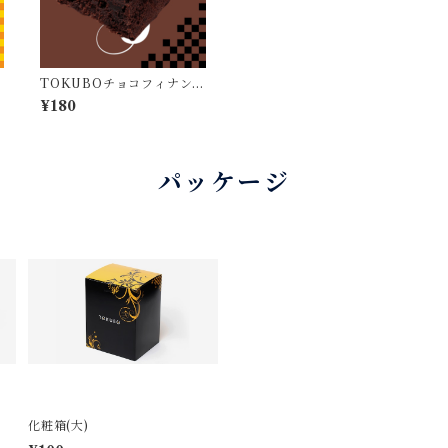
TOKUBOチョコフィナンシ
ェ
¥180
パッケージ
化粧箱(大)