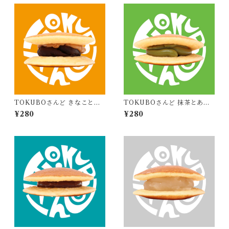
TOKUBOさんど きなことあ
TOKUBOさんど 抹茶とあず
んこときなこ
き
¥280
¥280