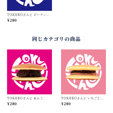
TOKUBOさんど ピーナッツ
とピーナッツ
¥280
同じカテゴリの商品
TOKUBOさんど あんこ
TOKUBOさんど いちごとチ
ョコ
¥280
¥280