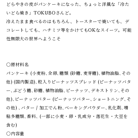
どらやきの皮がパンケーキになった、ちょっと洋風な「冷た
いどら焼き」TOKUBOさんど。
冷えたまま食べるのはもちろん、トースターで焼いても、デ
コレートしても、ハチミツ等をかけてもOKなスイーツ。可能
性無限大の世界へようこそ
〇原材料名
パンケーキ (小麦粉､全卵､糖類 (砂糖､麦芽糖)､植物油脂､その
他) (国内製造)､粒入りピーナッツスプレッド (ピーナッツバタ
ー､ぶどう糖､砂糖､植物油脂､ピーナッツ､デキストリン､その
他)､ピーナッツバター (ピーナッツバター､ショートニング､そ
の他) ､バター / 加工でん粉､ベーキングパウダー､乳化剤､増
粘多糖類､香料､ (一部に小麦・卵・乳成分・落花生・大豆を
含む)
〇内容量