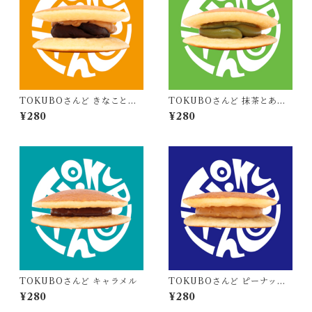
TOKUBOさんど きなことあ
TOKUBOさんど 抹茶とあず
んこときなこ
き
¥280
¥280
TOKUBOさんど キャラメル
TOKUBOさんど ピーナッツ
とピーナッツ
¥280
¥280