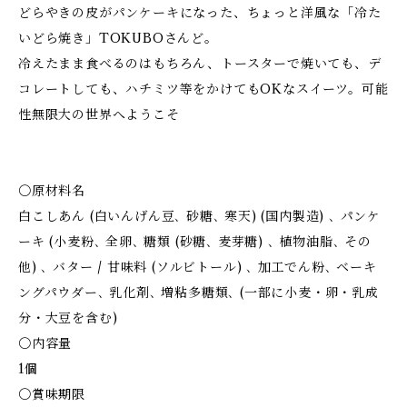
どらやきの皮がパンケーキになった、ちょっと洋風な「冷た
いどら焼き」TOKUBOさんど。
冷えたまま食べるのはもちろん、トースターで焼いても、デ
コレートしても、ハチミツ等をかけてもOKなスイーツ。可能
性無限大の世界へようこそ
〇原材料名
白こしあん (白いんげん豆､ 砂糖､ 寒天) (国内製造) ､ パンケ
ーキ (小麦粉､ 全卵､ 糖類 (砂糖､ 麦芽糖) ､ 植物油脂､ その
他) ､ バター / 甘味料 (ソルビトール) ､ 加工でん粉､ ベーキ
ングパウダー､ 乳化剤､ 増粘多糖類､ (一部に小麦・卵・乳成
分・大豆を含む)
〇内容量
1個
〇賞味期限