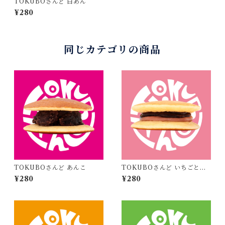
TOKUBOさんど 白あん
¥280
同じカテゴリの商品
TOKUBOさんど あんこ
TOKUBOさんど いちごとチ
ョコ
¥280
¥280