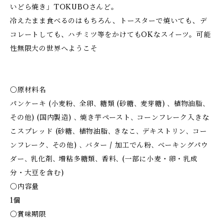
いどら焼き」TOKUBOさんど。
冷えたまま食べるのはもちろん、トースターで焼いても、デ
コレートしても、ハチミツ等をかけてもOKなスイーツ。可能
性無限大の世界へようこそ
〇原材料名
パンケーキ (小麦粉､ 全卵､ 糖類 (砂糖､ 麦芽糖) ､ 植物油脂､
その他) (国内製造) ､ 焼き芋ペースト､ コーンフレーク入きな
こスプレッド (砂糖､ 植物油脂､ きなこ､ デキストリン､ コー
ンフレーク､ その他) ､ バター / 加工でん粉､ ベーキングパウ
ダー､ 乳化剤､ 増粘多糖類､ 香料､ (一部に小麦・卵・乳成
分・大豆を含む)
〇内容量
1個
〇賞味期限