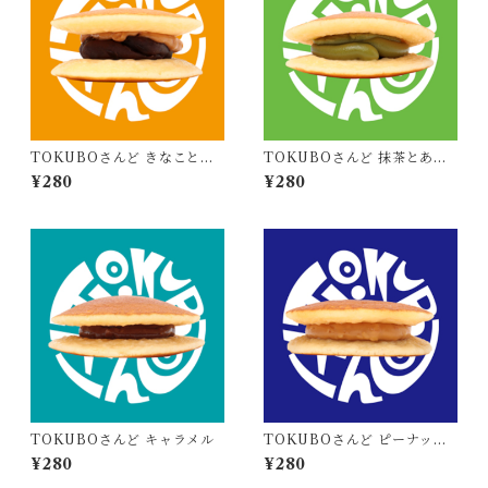
TOKUBOさんど きなことあ
TOKUBOさんど 抹茶とあず
んこときなこ
き
¥280
¥280
TOKUBOさんど キャラメル
TOKUBOさんど ピーナッツ
とピーナッツ
¥280
¥280