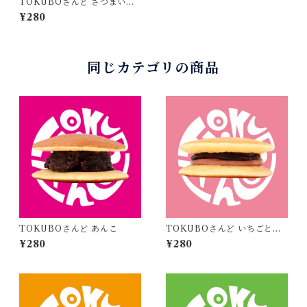
TOKUBOさんど さつまいも
ときなこ
¥280
同じカテゴリの商品
TOKUBOさんど あんこ
TOKUBOさんど いちごとチ
ョコ
¥280
¥280